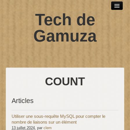
Tech de
Outils et logiciels
Scripts sh
Gamuza
SPIP
Windows
Développement web
Debian
COUNT
Contact
Articles
Utiliser une sous-requête MySQL pour compter le
nombre de liaisons sur un élément
13 juillet 2024
, par
clem