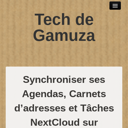
Tech de
Outils et logiciels
Scripts sh
Gamuza
SPIP
Windows
Développement web
Debian
Synchroniser ses
Contact
Agendas, Carnets
d’adresses et Tâches
NextCloud sur