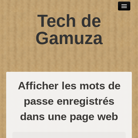
Tech de
Outils et logiciels
Scripts sh
Gamuza
SPIP
Windows
Développement web
Debian
Afficher les mots de
Contact
passe enregistrés
dans une page web