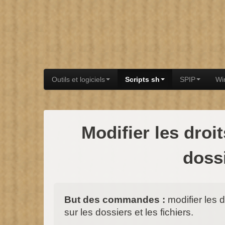
Outils et logiciels
Scripts sh
SPIP
Wi
Modifier les droi
dossi
But des commandes :
modifier les d
sur les dossiers et les fichiers.