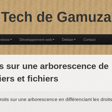
Tech de Gamuza
ndows
Développement web
Debian
Contact
ts sur une arborescence de
ers et fichiers
roits sur une arborescence en différenciant les droit