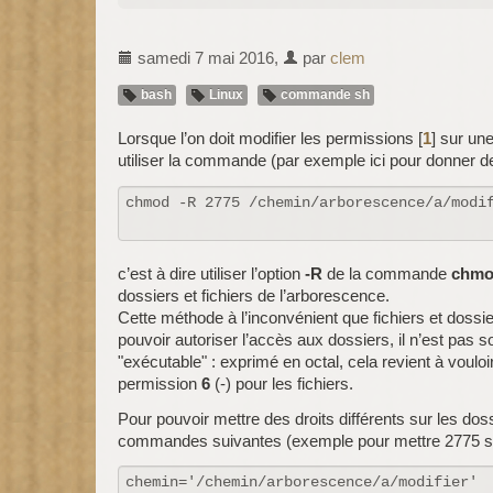
samedi 7 mai 2016
,
par
clem
bash
Linux
commande sh
Lorsque l’on doit modifier les permissions
[
1
]
sur une
utiliser la commande (par exemple ici pour donner 
c’est à dire utiliser l’option
-R
de la commande
chm
dossiers et fichiers de l’arborescence.
Cette méthode à l’inconvénient que fichiers et dossi
pouvoir autoriser l’accès aux dossiers, il n’est pas 
"exécutable" : exprimé en octal, cela revient à voulo
permission
6
(-) pour les fichiers.
Pour pouvoir mettre des droits différents sur les doss
commandes suivantes (exemple pour mettre 2775 sur l