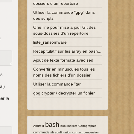
dossiers d’un répertoire
Utiliser la commande "gpg" dans
des scripts
One line pour mise à jour Git des
sous-dossiers d’un répertoire
à
liste_ransomware
Récapitulatif sur les array en bash...
Ajout de texte formaté avec sed
Convertir en minuscules tous les
es
noms des fichiers d’un dossier
Utiliser la commande "tar"
al)
gpg crypter / decrypter un fichier
er la
bash
6/137
137/137
14/137
5/137
33/137
Android
bookmarklet
Cartographie
13/137
7/137
7/137
7/137
commande sh
configration
contact
conversion