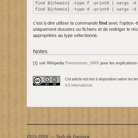
c’est à dire utiliser la commande
find
avec l’option
-
uniquement dossiers ou fichiers et de rediriger le
appropriées au type sélectionné.
Notes
[
1
]
voir Wikipedia
Permissions_UNIX
pour les explications
Cet article est mis à disposition selon les t
4.0 International
.
2015-2026 — Tech de Gamuza