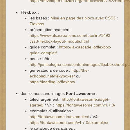
https://developer.mozilla.org/fr/docs/Web/CSS/Req
Flexbox
:
les bases :
Mise en page des blocs avec CSS3 :
Flexbox
présentation avancée :
https://www.alsacreations.com/tuto/lire/1493-
css3-flexbox-layout-module.html
guide complet :
https://la-cascade.io/flexbox-
guide-complet/
pense-bête :
http://jonibologna.com/content/images/flexboxsheet.pd
générateurs de code :
http://the-
echoplex.net/flexyboxes/
ou
https://loading.io/flexbox/
des icones sans images
Font awesome
:
téléchargement :
http://fontawesome.io/get-
started/
/ V4 :
https://fontawesome.com/v4.7.0/
exemples d’utilisations :
http://fontawesome.io/examples/
/ V4 :
https://fontawesome.com/v4.7.0/examples/
le catalogue des icônes :