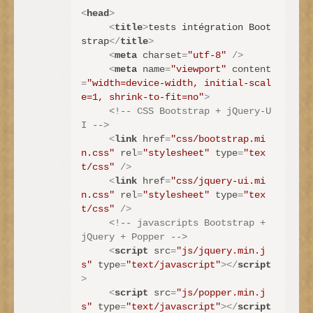
<
head
>
<
title
>
tests intégration Boot
strap
</
title
>
<
meta
charset
=
"utf-8"
 />
<
meta
name
=
"viewport"
content
=
"width=device-width, initial-scal
e=1, shrink-to-fit=no"
>
<!-- CSS Bootstrap + jQuery-U
I -->
<
link
href
=
"css/bootstrap.mi
n.css"
rel
=
"stylesheet"
type
=
"tex
t/css"
 />
<
link
href
=
"css/jquery-ui.mi
n.css"
rel
=
"stylesheet"
type
=
"tex
t/css"
 />
<!-- javascripts Bootstrap + 
jQuery + Popper -->
<
script
src
=
"js/jquery.min.j
s"
type
=
"text/javascript"
>
</
script
>
<
script
src
=
"js/popper.min.j
s"
type
=
"text/javascript"
>
</
script