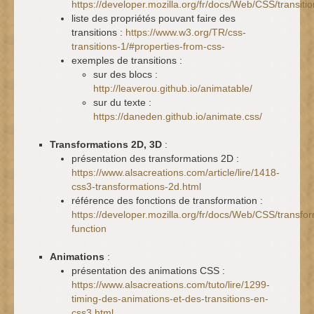
https://developer.mozilla.org/fr/docs/Web/CSS/transitio
liste des propriétés pouvant faire des
transitions :
https://www.w3.org/TR/css-
transitions-1/#properties-from-css-
exemples de transitions :
sur des blocs :
http://leaverou.github.io/animatable/
sur du texte :
https://daneden.github.io/animate.css/
Transformations 2D, 3D
:
présentation des transformations 2D :
https://www.alsacreations.com/article/lire/1418-
css3-transformations-2d.html
référence des fonctions de transformation :
https://developer.mozilla.org/fr/docs/Web/CSS/transfo
function
Animations
:
présentation des animations CSS :
https://www.alsacreations.com/tuto/lire/1299-
timing-des-animations-et-des-transitions-en-
css3.html