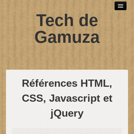
Tech de
Outils et logiciels
Scripts sh
Gamuza
SPIP
Windows
Développement web
Debian
Références HTML,
Contact
CSS, Javascript et
jQuery