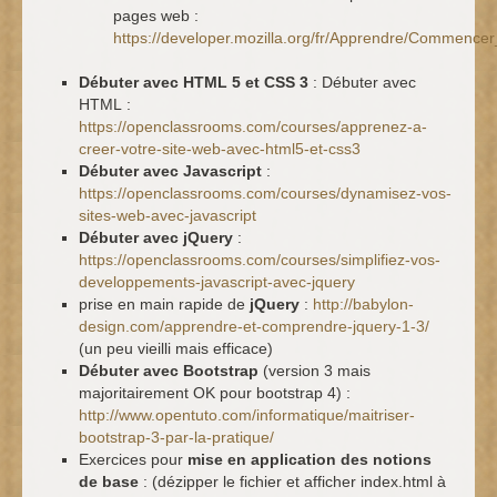
pages web :
https://developer.mozilla.org/fr/Apprendre/Commenc
Débuter avec HTML 5 et CSS 3
: Débuter avec
HTML :
https://openclassrooms.com/courses/apprenez-a-
creer-votre-site-web-avec-html5-et-css3
Débuter avec Javascript
:
https://openclassrooms.com/courses/dynamisez-vos-
sites-web-avec-javascript
Débuter avec jQuery
:
https://openclassrooms.com/courses/simplifiez-vos-
developpements-javascript-avec-jquery
prise en main rapide de
jQuery
:
http://babylon-
design.com/apprendre-et-comprendre-jquery-1-3/
(un peu vieilli mais efficace)
Débuter avec Bootstrap
(version 3 mais
majoritairement OK pour bootstrap 4) :
http://www.opentuto.com/informatique/maitriser-
bootstrap-3-par-la-pratique/
Exercices pour
mise en application des notions
de base
: (dézipper le fichier et afficher index.html à