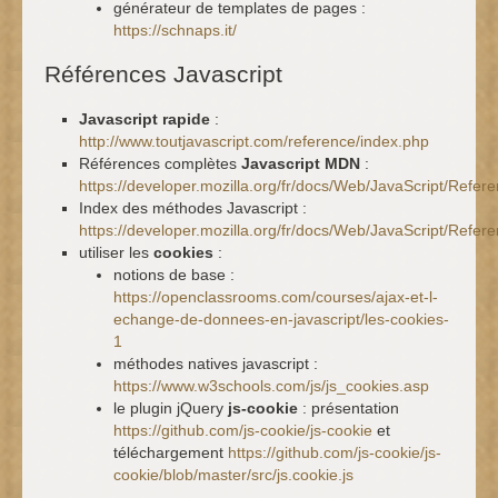
générateur de templates de pages :
https://schnaps.it/
Références Javascript
Javascript rapide
:
http://www.toutjavascript.com/reference/index.php
Références complètes
Javascript MDN
:
https://developer.mozilla.org/fr/docs/Web/JavaScript/Refer
Index des méthodes Javascript :
https://developer.mozilla.org/fr/docs/Web/JavaScript/R
utiliser les
cookies
:
notions de base :
https://openclassrooms.com/courses/ajax-et-l-
echange-de-donnees-en-javascript/les-cookies-
1
méthodes natives javascript :
https://www.w3schools.com/js/js_cookies.asp
le plugin jQuery
js-cookie
: présentation
https://github.com/js-cookie/js-cookie
et
téléchargement
https://github.com/js-cookie/js-
cookie/blob/master/src/js.cookie.js