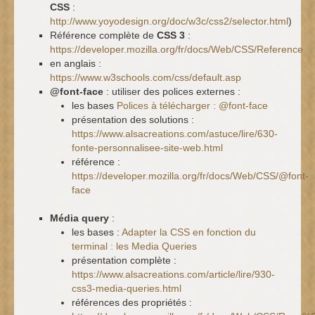
CSS
:
http://www.yoyodesign.org/doc/w3c/css2/selector.html
)
Référence complète de
CSS 3
:
https://developer.mozilla.org/fr/docs/Web/CSS/Reference
en anglais :
https://www.w3schools.com/css/default.asp
@font-face
: utiliser des polices externes :
les bases
Polices à télécharger : @font-face
présentation des solutions :
https://www.alsacreations.com/astuce/lire/630-
fonte-personnalisee-site-web.html
référence :
https://developer.mozilla.org/fr/docs/Web/CSS/@font-
face
Média query
:
les bases :
Adapter la CSS en fonction du
terminal : les Media Queries
présentation complète :
https://www.alsacreations.com/article/lire/930-
css3-media-queries.html
références des propriétés :