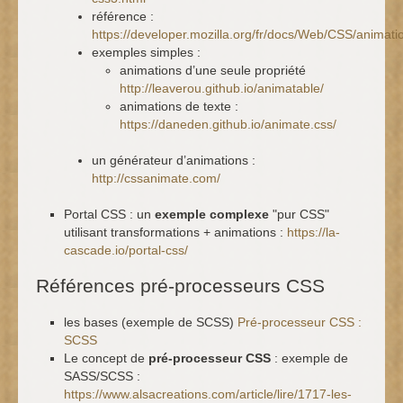
référence :
https://developer.mozilla.org/fr/docs/Web/CSS/animati
exemples simples :
animations d’une seule propriété
http://leaverou.github.io/animatable/
animations de texte :
https://daneden.github.io/animate.css/
un générateur d’animations :
http://cssanimate.com/
Portal CSS : un
exemple complexe
"pur CSS"
utilisant transformations + animations :
https://la-
cascade.io/portal-css/
Références pré-processeurs CSS
les bases (exemple de SCSS)
Pré-processeur CSS :
SCSS
Le concept de
pré-processeur CSS
: exemple de
SASS/SCSS :
https://www.alsacreations.com/article/lire/1717-les-