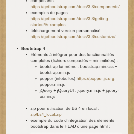
composants :
https://getbootstrap.com/docs/3.3/components/
exemples de pages :
https://getbootstrap.com/docs/3.3/getting-
started/#examples
téléchargement version personnalisé :
https://getbootstrap.com/docs/3.3/customize/
Bootstrap 4
:
Eléments à intégrer pour des fonctionnalités
complètes (fichiers compactés = minimifiées) :
bootstrap lui-même : bootstrap.min.css +
bootstrap.min.js
popper (infobulles)
https://popper.js.org:
popper.min.js
jQuery + jQueryUI : jquery.min.js + jquery-
ui.min.js
zip pour utilisation de BS 4 en local :
zip/bs4_local.zip
exemple du code d’intégration des éléments
bootstrap dans le HEAD d’une page html :