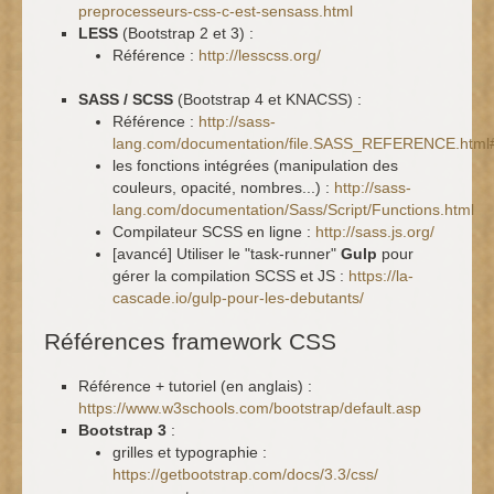
preprocesseurs-css-c-est-sensass.html
LESS
(Bootstrap 2 et 3) :
Référence :
http://lesscss.org/
SASS / SCSS
(Bootstrap 4 et KNACSS) :
Référence :
http://sass-
lang.com/documentation/file.SASS_REFERENCE.html
les fonctions intégrées (manipulation des
couleurs, opacité, nombres...) :
http://sass-
lang.com/documentation/Sass/Script/Functions.html
Compilateur SCSS en ligne :
http://sass.js.org/
[avancé] Utiliser le "task-runner"
Gulp
pour
gérer la compilation SCSS et JS :
https://la-
cascade.io/gulp-pour-les-debutants/
Références framework CSS
Référence + tutoriel (en anglais) :
https://www.w3schools.com/bootstrap/default.asp
Bootstrap 3
:
grilles et typographie :
https://getbootstrap.com/docs/3.3/css/