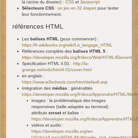
la racine du dossier) :
CSS
et
Javascript
Sélecteurs CSS
:
un jeu en 32 étapes
pour tester
leur fonctionnement.
références HTML
Les
balises HTML
(pour commencer) :
https://fr.wikibooks.org/wiki/Le_langage_HTML
Références complète des
balises HTML 5
:
https://developer.mozilla.org/fr/docs/Web/HTML/Element
Spécification HTML 4.01 :
http://la-
grange.net/w3c/html4.01/cover.html
en anglais :
https://www.w3schools.com/html/default.asp
intégration des
médias
: généralités
https://developer.mozilla.org/fr/docs/Apprendre/HTML/Mu
images : la problématique des images
responsives (taille adaptée au terminal) :
attributs
srcset
et balise
:
https://developer.mozilla.org/fr/docs/Apprendre/HT
vidéos et audio :
https://developer.mozilla.org/en-
US/docs/Learn/HTML/Multimedia_and_embedding/Vid