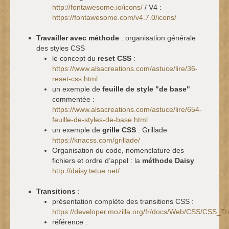
http://fontawesome.io/icons/
/ V4 :
https://fontawesome.com/v4.7.0/icons/
Travailler avec méthode
: organisation générale
des styles CSS
le concept du
reset CSS
:
https://www.alsacreations.com/astuce/lire/36-
reset-css.html
un exemple de
feuille de style "de base"
commentée :
https://www.alsacreations.com/astuce/lire/654-
feuille-de-styles-de-base.html
un exemple de
grille CSS
: Grillade
https://knacss.com/grillade/
Organisation du code, nomenclature des
fichiers et ordre d’appel : la
méthode Daisy
http://daisy.tetue.net/
Transitions
:
présentation complète des transitions CSS :
https://developer.mozilla.org/fr/docs/Web/CSS/CSS_Tra
référence :