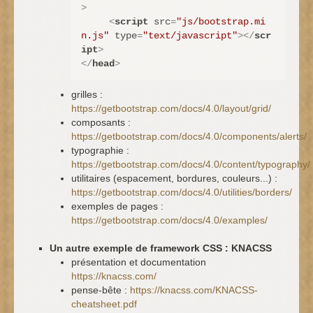
>
<
script
src
=
"js/bootstrap.mi
n.js"
type
=
"text/javascript"
>
</
scr
ipt
>
</
head
>
grilles :
https://getbootstrap.com/docs/4.0/layout/grid/
composants :
https://getbootstrap.com/docs/4.0/components/alerts/
typographie :
https://getbootstrap.com/docs/4.0/content/typography/
utilitaires (espacement, bordures, couleurs...) :
https://getbootstrap.com/docs/4.0/utilities/borders/
exemples de pages :
https://getbootstrap.com/docs/4.0/examples/
Un autre exemple de framework CSS : KNACSS
présentation et documentation
https://knacss.com/
pense-bête :
https://knacss.com/KNACSS-
cheatsheet.pdf