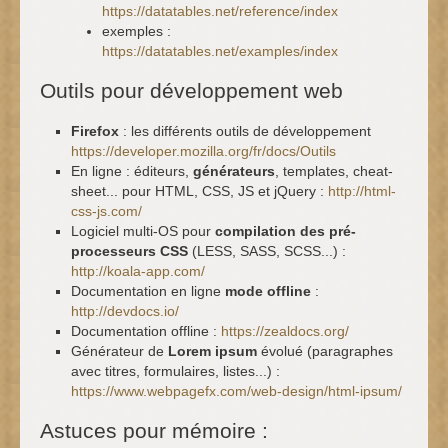
https://datatables.net/reference/index
exemples :
https://datatables.net/examples/index
Outils pour développement web
Firefox
: les différents outils de développement
https://developer.mozilla.org/fr/docs/Outils
En ligne : éditeurs,
générateurs
, templates, cheat-
sheet... pour HTML, CSS, JS et jQuery :
http://html-
css-js.com/
Logiciel multi-OS pour
compilation des pré-
processeurs CSS
(LESS, SASS, SCSS...) :
http://koala-app.com/
Documentation en ligne
mode offline
:
http://devdocs.io/
Documentation offline :
https://zealdocs.org/
Générateur de
Lorem ipsum
évolué (paragraphes
avec titres, formulaires, listes...) :
https://www.webpagefx.com/web-design/html-ipsum/
Astuces pour mémoire :