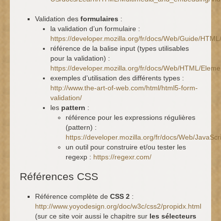
Validation des
formulaires
:
la validation d’un formulaire :
https://developer.mozilla.org/fr/docs/Web/Guide/HTML
référence de la balise input (types utilisables
pour la validation) :
https://developer.mozilla.org/fr/docs/Web/HTML/Eleme
exemples d’utilisation des différents types :
http://www.the-art-of-web.com/html/html5-form-
validation/
les
pattern
:
référence pour les expressions régulières
(pattern) :
https://developer.mozilla.org/fr/docs/Web/JavaS
un outil pour construire et/ou tester les
regexp :
https://regexr.com/
Références CSS
Référence complète de
CSS 2
:
http://www.yoyodesign.org/doc/w3c/css2/propidx.html
(sur ce site voir aussi le chapitre sur
les sélecteurs