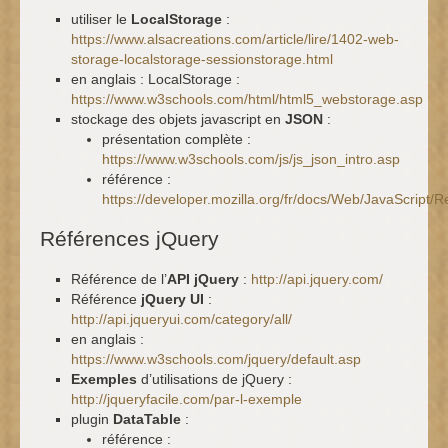
utiliser le
LocalStorage
:
https://www.alsacreations.com/article/lire/1402-web-
storage-localstorage-sessionstorage.html
en anglais : LocalStorage :
https://www.w3schools.com/html/html5_webstorage.asp
stockage des objets javascript en
JSON
:
présentation complète :
https://www.w3schools.com/js/js_json_intro.asp
référence :
https://developer.mozilla.org/fr/docs/Web/JavaScript
Références jQuery
Référence de l’
API jQuery
:
http://api.jquery.com/
Référence
jQuery UI
:
http://api.jqueryui.com/category/all/
en anglais :
https://www.w3schools.com/jquery/default.asp
Exemples
d’utilisations de jQuery :
http://jqueryfacile.com/par-l-exemple
plugin
DataTable
:
référence :