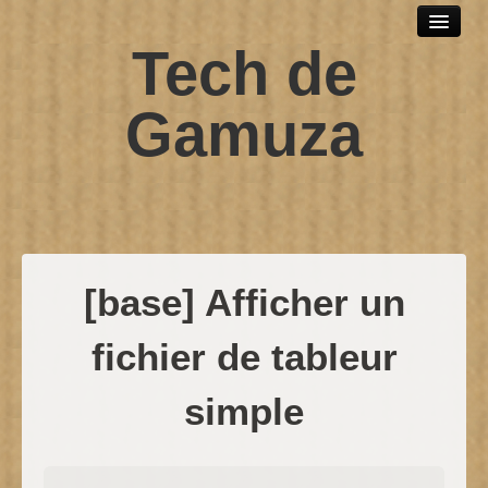
Tech de
Outils et logiciels
Scripts sh
Gamuza
SPIP
Windows
Développement web
Debian
[base] Afficher un
Contact
fichier de tableur
simple