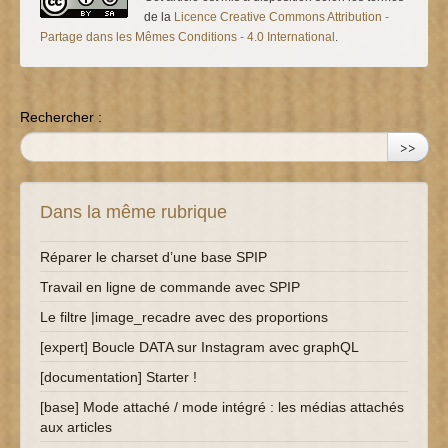
de la
Licence Creative Commons Attribution -
Partage dans les Mêmes Conditions - 4.0 International
.
Rechercher :
>>
Dans la même rubrique
Réparer le charset d’une base SPIP
Travail en ligne de commande avec SPIP
Le filtre |image_recadre avec des proportions
[expert] Boucle DATA sur Instagram avec graphQL
[documentation] Starter !
[base] Mode attaché / mode intégré : les médias attachés
aux articles