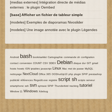
[medias externes] Intégration directe de médias
externes : le plugin Oembed
[base] Afficher un fichier de tableur simple
[modeles] Exemples de diaporamas Nivoslider
[modeles] Une image annotée avec le plugin Légendes
bash
5/151
151/151
13/151
3/151
31/151
15/151
6/151
Android
bookmarklet
Cartographie
commande sh
configration
Debian
6/151
6/151
6/151
12/151
121/151
6/151
6/151
6/151
6/151
contact
conversion
COUNT
CSV
DDEV
disque dur
GIT
gmail
Linux
9/151
3/151
3/151
13/151
84/151
18/151
9/151
21/151
6/151
hosts
howto
IGN
iptables
javascript
Mac
mot de passe
MySQL
54/151
6/151
6/151
6/151
19/151
9/151
6/151
NextCloud
nettoyage
Office 365
OOShutUp10
php
plugin SPIP
prestashop
script sh
23/151
5/151
5/151
127/151
6/151
3/151
3/151
publicité
références
Regedit.exe
registre
scripts
serveur
svn
tutoriel
3/151
112/151
11/151
24/151
6/151
106/151
5/151
smartphone
ssh
syntaxe SPIP
Thunderbird
tracking
70/151
6/151
Windows
Window 11
Xdebug