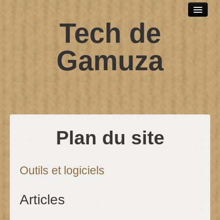
Tech de
Outils et logiciels
Scripts sh
Gamuza
SPIP
Windows
Développement web
Debian
Plan du site
Contact
Outils et logiciels
Articles