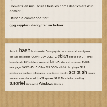
Convertir en minuscules tous les noms des fichiers d’un
dossier
Utiliser la commande "tar"
gpg crypter / decrypter un fichier
bash
6/137
137/137
14/137
5/137
33/137
13/137
7/137
commande sh
Android
bookmarklet
Cartographie
configration
Debian
7/137
7/137
7/137
14/137
100/137
7/137
7/137
7/137
7/137
contact
conversion
COUNT
CSV
DDEV
disque dur
GIT
gmail
Linux
9/137
5/137
3/137
14/137
90/137
20/137
9/137
23/137
7/137
hosts
howto
IGN
iptables
javascript
Mac
mot de passe
MySQL
63/137
7/137
7/137
7/137
21/137
9/137
NextCloud
nettoyage
Office 365
OOShutUp10
php
plugin SPIP
script sh
7/137
24/137
6/137
6/137
111/137
7/137
3/137
prestashop
publicité
références
Regedit.exe
registre
scripts
svn
5/137
3/137
95/137
13/137
27/137
7/137
121/137
serveur
smartphone
ssh
syntaxe SPIP
Thunderbird
tracking
tutoriel
6/137
80/137
7/137
Windows
Window 11
Xdebug