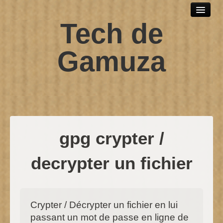
Tech de
Outils et logiciels
Scripts sh
Gamuza
SPIP
Windows
Développement web
Debian
gpg crypter /
Contact
decrypter un fichier
Crypter / Décrypter un fichier en lui
passant un mot de passe en ligne de