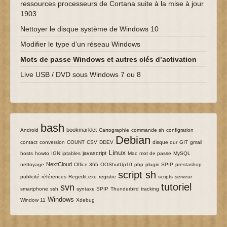
ressources processeurs de Cortana suite à la mise à jour
1903
Nettoyer le disque système de Windows 10
Modifier le type d’un réseau Windows
Mots de passe Windows et autres clés d’activation
Live USB / DVD sous Windows 7 ou 8
bash
4/118
118/118
26/118
3/118
18/118
17/118
4/118
bookmarklet
Android
Cartographie
commande sh
configration
Debian
4/118
4/118
4/118
8/118
111/118
4/118
4/118
4/118
4/118
contact
conversion
COUNT
CSV
DDEV
disque dur
GIT
gmail
4/118
3/118
3/118
26/118
60/118
12/118
4/118
12/118
4/118
Linux
javascript
hosts
howto
IGN
iptables
Mac
mot de passe
MySQL
39/118
4/118
4/118
4/118
12/118
4/118
4/118
NextCloud
nettoyage
Office 365
OOShutUp10
php
plugin SPIP
prestashop
script sh
12/118
4/118
4/118
101/118
4/118
4/118
3/118
publicité
références
Regedit.exe
registre
scripts
serveur
tutoriel
svn
5/118
93/118
8/118
15/118
4/118
94/118
4/118
smartphone
ssh
syntaxe SPIP
Thunderbird
tracking
47/118
4/118
Windows
Window 11
Xdebug