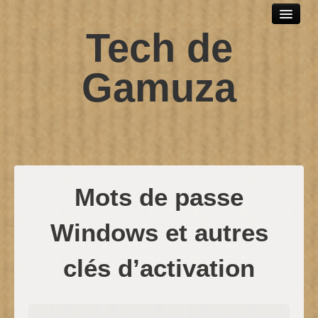
Tech de
Outils et logiciels
Scripts sh
Gamuza
SPIP
Windows
Développement web
Debian
Mots de passe
Contact
Windows et autres
clés d’activation