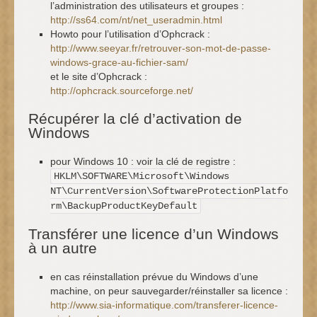
l’administration des utilisateurs et groupes :
http://ss64.com/nt/net_useradmin.html
Howto pour l’utilisation d’Ophcrack :
http://www.seeyar.fr/retrouver-son-mot-de-passe-
windows-grace-au-fichier-sam/
et le site d’Ophcrack :
http://ophcrack.sourceforge.net/
Récupérer la clé d’activation de
Windows
pour Windows 10 : voir la clé de registre :
HKLM\SOFTWARE\Microsoft\Windows
NT\CurrentVersion\SoftwareProtectionPlatfo
rm\BackupProductKeyDefault
Transférer une licence d’un Windows
à un autre
en cas réinstallation prévue du Windows d’une
machine, on peur sauvegarder/réinstaller sa licence :
http://www.sia-informatique.com/transferer-licence-