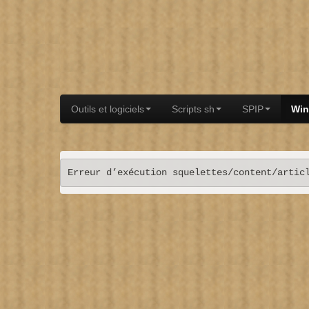
Outils et logiciels
Scripts sh
SPIP
Wi
Erreur d’exécution squelettes/content/artic