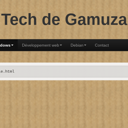
Tech de Gamuza
ndows
Développement web
Debian
Contact
le.html