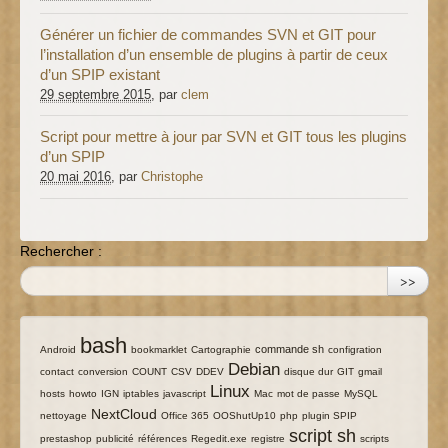
Générer un fichier de commandes SVN et GIT pour
l’installation d’un ensemble de plugins à partir de ceux
d’un SPIP existant
29 septembre 2015
, par
clem
Script pour mettre à jour par SVN et GIT tous les plugins
d’un SPIP
20 mai 2016
, par
Christophe
Rechercher :
>>
bash
6/141
141/141
19/141
6/141
41/141
8/141
7/141
commande sh
Android
bookmarklet
Cartographie
configration
Debian
7/141
4/141
7/141
8/141
97/141
4/141
7/141
7/141
4/141
contact
conversion
COUNT
CSV
DDEV
disque dur
GIT
gmail
Linux
8/141
6/141
4/141
19/141
99/141
20/141
8/141
19/141
4/141
hosts
howto
IGN
iptables
javascript
Mac
mot de passe
MySQL
68/141
7/141
4/141
4/141
16/141
8/141
NextCloud
nettoyage
Office 365
OOShutUp10
php
plugin SPIP
script sh
4/141
21/141
4/141
4/141
107/141
7/141
4/141
prestashop
publicité
références
Regedit.exe
registre
scripts