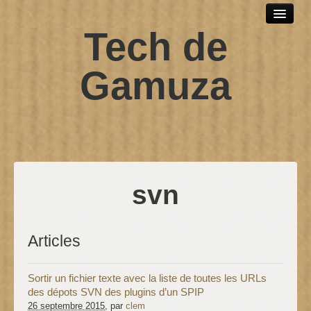
Tech de
Outils et logiciels
Scripts sh
Gamuza
SPIP
Windows
Développement web
Debian
svn
Contact
Articles
Sortir un fichier texte avec la liste de toutes les URLs
des dépots SVN des plugins d’un SPIP
26 septembre 2015
, par
clem